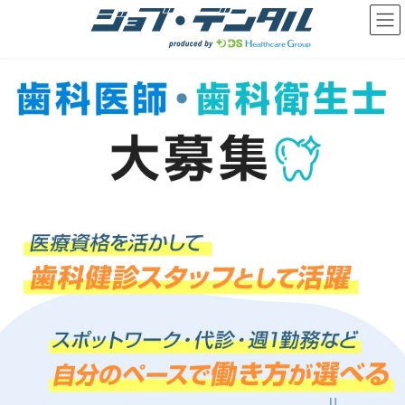
コ
ナ
ン
ビ
テ
ゲ
ン
ー
ツ
シ
へ
ョ
ス
ン
キ
に
ッ
移
プ
動